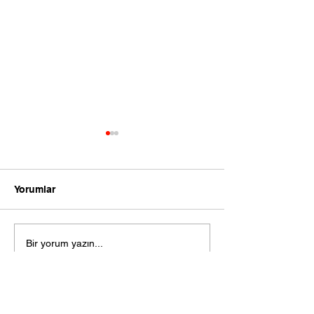
Yorumlar
Herkül Karnaba
Organik bezelye filizli
Bir yorum yazın...
brokoli