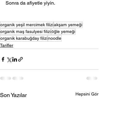
Sonra da afiyetle yiyin.
organik yeşil mercimek filizi
akşam yemeği
organik maş fasulyesi filizi
öğle yemeği
organik karabuğday filizi
noodle
Tarifler
Hepsini Gör
Son Yazılar