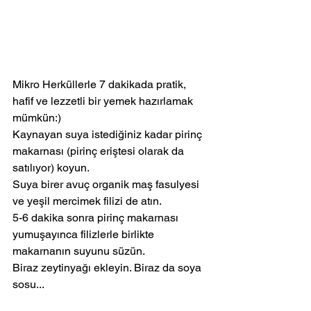
Mikro Herküllerle 7 dakikada pratik, 
hafif ve lezzetli bir yemek hazırlamak 
mümkün:)
Kaynayan suya istediğiniz kadar pirinç 
makarnası (pirinç eriştesi olarak da 
satılıyor) koyun.
Suya birer avuç organik maş fasulyesi 
ve yeşil mercimek filizi de atın.
5-6 dakika sonra pirinç makarnası 
yumuşayınca filizlerle birlikte 
makarnanın suyunu süzün.
Biraz zeytinyağı ekleyin. Biraz da soya 
sosu...