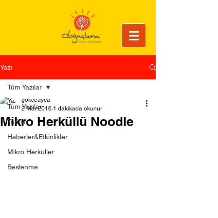
Yazı
Tüm Yazılar
gokceayca
Tüm Yazılar
2 Mar 2016
1 dakikada okunur
Mikro Herküllü Noodle
Tarifler
Haberler&Etkinlikler
Mikro Herküller
Beslenme