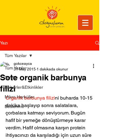
Yazı
Tüm Yazılar
gokceayca
Tüm Yazılar
31 May 2015
1 dakikada okunur
Sote organik barbunya
Tarifler
filizi
Haberler&Etkinlikler
Mikro Herküller
Organik barbunya filizi
ni buharda 10-15 
dakika haşlayıp sonra salatalara, 
Beslenme
çorbalara katmayı seviyorum. Bugün 
hafif bir yemeğe dönüştürmeye karar 
verdim. Hafif olmasına karşın protein 
ihtiyacınızı da karşıladığı için uzun süre 