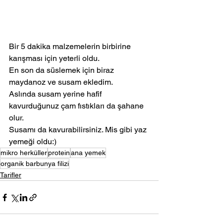
Bir 5 dakika malzemelerin birbirine 
karışması için yeterli oldu. 
En son da süslemek için biraz 
maydanoz ve susam ekledim. 
Aslında susam yerine hafif 
kavurduğunuz çam fıstıkları da şahane 
olur. 
Susamı da kavurabilirsiniz. Mis gibi yaz 
yemeği oldu:)
mikro herküller
protein
ana yemek
organik barbunya filizi
Tarifler